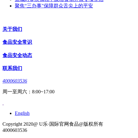
聚焦“三办事”保障群众舌尖上的平安
关于我们
食品安全常识
食品安全动态
联系我们
4000603536
周一至周六：8:00~17:00
English
Copyright 2020@ U乐·国际官网食品@版权所有
4000603536