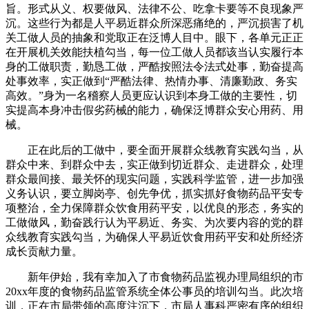
旨。形式从义、权要做风、法律不公、吃拿卡要等不良现象严
沉。这些行为都是人平易近群众所深恶痛绝的，严沉损害了机
关工做人员的抽象和党取正在泛博人目中。眼下，各单元正正
在开展机关效能扶植勾当，每一位工做人员都该当认实履行本
身的工做职责，勤恳工做，严酷按照法令法式处事，勤奋提高
处事效率，实正做到“严酷法律、热情办事、清廉勤政、务实
高效。”身为一名稽察人员更应认识到本身工做的主要性，切
实提高本身冲击假劣药械的能力，确保泛博群众安心用药、用
械。
正在此后的工做中，要全面开展群众线教育实践勾当，从
群众中来、到群众中去，实正做到切近群众、走进群众，处理
群众最间接、最关怀的现实问题，实践科学监管，进一步加强
义务认识，要立脚岗亭、创先争优，抓实抓好食物药品平安专
项整治，全力保障群众饮食用药平安，以优良的形态，务实的
工做做风，勤奋践行认为平易近、务实、为次要内容的党的群
众线教育实践勾当，为确保人平易近饮食用药平安和处所经济
成长贡献力量。
新年伊始，我有幸加入了市食物药品监视办理局组织的市
20xx年度的食物药品监管系统全体公事员的培训勾当。此次培
训，正在市局带领的高度注沉下，市局人事科严密有序的组织