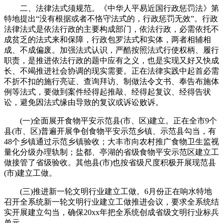
二、法律法式须规范。《中华人平易近国行政惩罚法》第
特地提出“没有根据或者不恪守法式的，行政惩罚无效”。行政
法律法式是依法行政的主要构成部门，依法行政，必需依托不
成贫乏的法式来和保障，行政包罗法式和实体，两者相辅相
成、不成偏废。加强法式认识，严酷按照法式行使权柄、履行
职责，是推进依法行政的题中应有之义，也是实现又好又快成
长、不竭推进社会协调的现实需要。正在法律实践中起首必需
不折不扣的施行亮证、查询拜访、制做法令文书、奉告布施体
例等法式，要做到案件经得起推敲、经得起复议、经得告状
讼，避免因法式缘由导致的复议或诉讼败诉。
(一)全面展开食物平安示范县(市、区)建立。正在全市9个
县(市、区)普遍开展争创食物平安示范乡镇、示范县勾当，有
48个乡镇通过示范乡镇验收；大丰市向农村推广食物卫生监视
量化分级办理轨制；盐都、亭湖的省级食物平安示范区建立工
做接管了省级验收。其他县(市)也按省级尺度积极开展现范县
(市)建立工做。
(三)推进新一轮文明行业建立工做。6月份正在响水特地
召开全系统新一轮文明行业建立工做推进会议，要求全系统结
实开展建立勾当，确保20xx年把全系统创成省级文明行业标兵
单元。