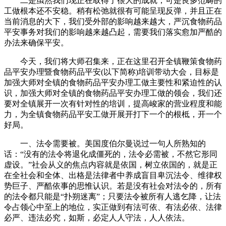
二是虽然我们现正在取得了很大的成就，可是良多范畴的
工做根本还不安稳。稍有松弛就很有可能呈现反弹，并且正在
当前消息的大下，我们受外部的影响越来越大，严沉食物药品
平安事务对我们的影响越来越凸起，需要我们落实愈加严酷的
办法来确保平安。
今天，我们将大师召集来，正在这里召开全镇鞭策食物药
品平安办理暨食物药品平安(以下简称)培训带动大会，目标是
加强大师对全镇的食物药品平安办理工做主要性和紧迫性的认
识，加强大师对全镇的食物药品平安办理工做的领会，我们还
要对全镇展开一次有针对性的培训，提高峻家的营业程度和能
力，为全镇食物药品平安工做开展开打下一个的根柢，开一个
好局。
一、法令需要被。美国度伯尔曼说过一句人所熟知的
话：“没有的法令将退化成僵死的，法令必需被，不然它形同
虚设。”社会从义的焦点内容就是依国，树立依国的，就是正
在全社会和全体、出格是法律者中养成盲目卑沉法令、维律权
势巨子、严酷依事的思惟认识。若是没有社会对法令的，所有
的法令都只能是“扑朔迷离”；只要法令被所有人逃乞降，让法
令占领心中至上的地位，实正做到有法可依、有法必依、法律
必严、违法必究，如斯，必定人人守法，人人依法。