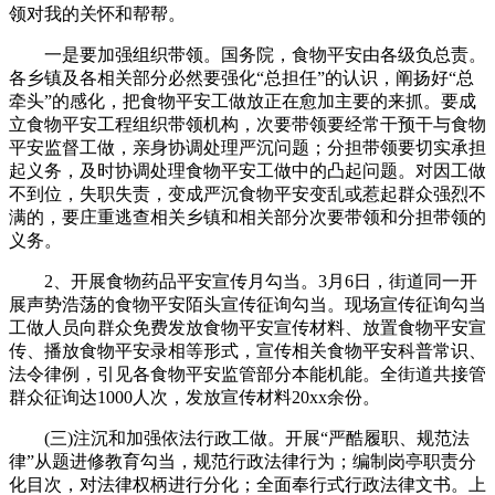
领对我的关怀和帮帮。
一是要加强组织带领。国务院，食物平安由各级负总责。
各乡镇及各相关部分必然要强化“总担任”的认识，阐扬好“总
牵头”的感化，把食物平安工做放正在愈加主要的来抓。要成
立食物平安工程组织带领机构，次要带领要经常干预干与食物
平安监督工做，亲身协调处理严沉问题；分担带领要切实承担
起义务，及时协调处理食物平安工做中的凸起问题。对因工做
不到位，失职失责，变成严沉食物平安变乱或惹起群众强烈不
满的，要庄重逃查相关乡镇和相关部分次要带领和分担带领的
义务。
2、开展食物药品平安宣传月勾当。3月6日，街道同一开
展声势浩荡的食物平安陌头宣传征询勾当。现场宣传征询勾当
工做人员向群众免费发放食物平安宣传材料、放置食物平安宣
传、播放食物平安录相等形式，宣传相关食物平安科普常识、
法令律例，引见各食物平安监管部分本能机能。全街道共接管
群众征询达1000人次，发放宣传材料20xx余份。
(三)注沉和加强依法行政工做。开展“严酷履职、规范法
律”从题进修教育勾当，规范行政法律行为；编制岗亭职责分
化目次，对法律权柄进行分化；全面奉行式行政法律文书。上