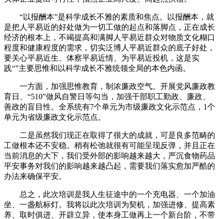
“以报酬本”是科学成长不雅的素质和焦点。以报酬本，就
是把人平易近的好处做为一切工做的起点和落脚点，正在成长
经济的根本上，不竭提高和满脚人平易近群众对物质文化糊口
程度和健康程度的需求，切实泛博人平易近群众的底子好处，
要关心平易近生、体察平易近情、为平易近投机，这是实
践“”主要思惟和以科学成长不雅统领全局的本色内函。
一方面，加强思惟教育，制浓廉政空气。开展党风廉政教
育日、“510”做风自警日等勾当，加强干部职工勤政、廉政、
善政的盲目性。全系统有7个单元为市级廉政文化示范点，1个
单元为省级廉政文化示范点。
二是虽然我们现正在取得了很大的成就，可是良多范畴的
工做根本还不安稳。稍有松弛就很有可能呈现反弹，并且正在
当前消息的大下，我们受外部的影响越来越大，严沉食物药品
平安事务对我们的影响越来越凸起，需要我们落实愈加严酷的
办法来确保平安。
总之，此次培训是我人生征途中的一个充电器、一个加油
坐、一盏航标灯。我将以此次培训为契机，加强进修、提高素
养、取时俱进、开辟立异，使本身工做再上一个新台阶，不带