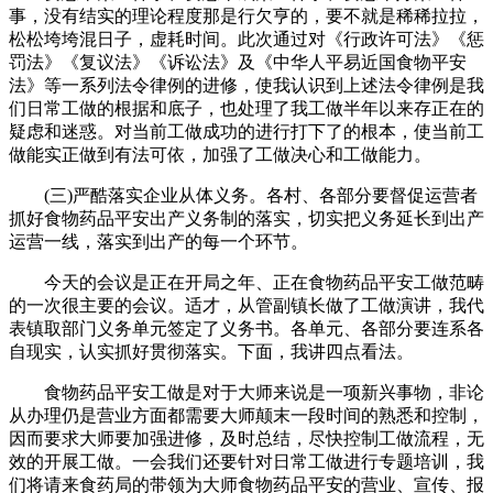
事，没有结实的理论程度那是行欠亨的，要不就是稀稀拉拉，
松松垮垮混日子，虚耗时间。此次通过对《行政许可法》《惩
罚法》《复议法》《诉讼法》及《中华人平易近国食物平安
法》等一系列法令律例的进修，使我认识到上述法令律例是我
们日常工做的根据和底子，也处理了我工做半年以来存正在的
疑虑和迷惑。对当前工做成功的进行打下了的根本，使当前工
做能实正做到有法可依，加强了工做决心和工做能力。
(三)严酷落实企业从体义务。各村、各部分要督促运营者
抓好食物药品平安出产义务制的落实，切实把义务延长到出产
运营一线，落实到出产的每一个环节。
今天的会议是正在开局之年、正在食物药品平安工做范畴
的一次很主要的会议。适才，从管副镇长做了工做演讲，我代
表镇取部门义务单元签定了义务书。各单元、各部分要连系各
自现实，认实抓好贯彻落实。下面，我讲四点看法。
食物药品平安工做是对于大师来说是一项新兴事物，非论
从办理仍是营业方面都需要大师颠末一段时间的熟悉和控制，
因而要求大师要加强进修，及时总结，尽快控制工做流程，无
效的开展工做。一会我们还要针对日常工做进行专题培训，我
们将请来食药局的带领为大师食物药品平安的营业、宣传、报