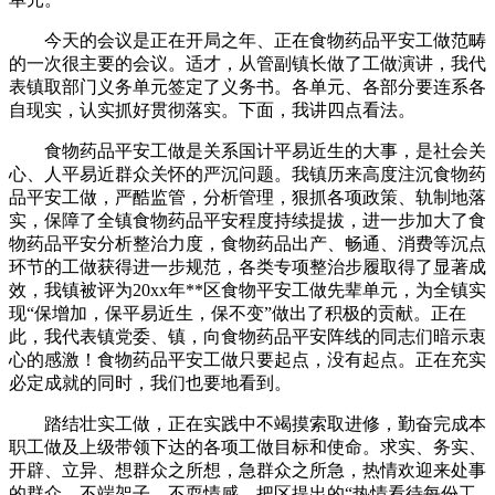
今天的会议是正在开局之年、正在食物药品平安工做范畴
的一次很主要的会议。适才，从管副镇长做了工做演讲，我代
表镇取部门义务单元签定了义务书。各单元、各部分要连系各
自现实，认实抓好贯彻落实。下面，我讲四点看法。
食物药品平安工做是关系国计平易近生的大事，是社会关
心、人平易近群众关怀的严沉问题。我镇历来高度注沉食物药
品平安工做，严酷监管，分析管理，狠抓各项政策、轨制地落
实，保障了全镇食物药品平安程度持续提拔，进一步加大了食
物药品平安分析整治力度，食物药品出产、畅通、消费等沉点
环节的工做获得进一步规范，各类专项整治步履取得了显著成
效，我镇被评为20xx年**区食物平安工做先辈单元，为全镇实
现“保增加，保平易近生，保不变”做出了积极的贡献。正在
此，我代表镇党委、镇，向食物药品平安阵线的同志们暗示衷
心的感激！食物药品平安工做只要起点，没有起点。正在充实
必定成就的同时，我们也要地看到。
踏结壮实工做，正在实践中不竭摸索取进修，勤奋完成本
职工做及上级带领下达的各项工做目标和使命。求实、务实、
开辟、立异、想群众之所想，急群众之所急，热情欢迎来处事
的群众，不端架子，不耍情感，把区提出的“热情看待每份工