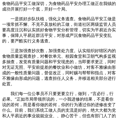
食物药品平安工做深切，为食物药品平安办理工做正在我镇的
成功开展打好一个底，开好一个局。
一是抓好步队扶植，强化义务逃查。食物药品平安工做是
一项常抓不懈、不克不及放松的工做，街道社区两级监管人员
要高度注沉和认实抓好食物平安分析管理，切实为平易近办实
事，保障人平易近群活平安，对形成严沉食物药品平安变乱
的，要严酷实行义务逃查。
三是加强查抄次数，加强查处力度。认实组织好辖区内的
食物质量监视查抄，对餐饮单元、校园食堂和卫朝气构多监视
多抽查，发觉有质量问题和平安现患的，当即要求更正，同时
对无证无照、平安前提差的餐饮业和小做坊，对客不雅缘由形
成的一般性质量问题，督促改正，同时赐与帮帮和指点，对客
不雅缘由形成的问题，逃查担任人义务，并移送相关部分进行
处置。
我们每一位公事员不只要更要立行，做到，“言必行，行
必果。”正如市局带领所说的，一小我进修的结果，不是看你
说的若何，而是看你做的若何，你的行为通过你的进修改变了
什么。目前，我们系统工做人员的支流是好的，绝大大都为党
和人平易近的事业兢兢业业、、静心苦干，但也有部门人了的