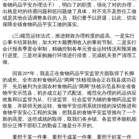
食物药品平安办理法子》，明白了的职责，强化了对的办理，
出格是对的待遇问题和惩问题做了具体，对不克不及胜任工做
或是其他合适调整条目的人员，我们要予以辞退，以此，切实
保障全镇食物药品平安工做的落实。
(三)规范运转法式，推进财政办理程度的提高。一是实行
公事卡结算轨制，加大对大额费用收入的事前节制。二是实行
会计报表季度会审制，精确控制各单元资金运转情况和预算施
行进度。三是对采购施行环境进行排查，完成机关资产清理工
做。
回首20*年，我县正在食物药品平安监管方面取得了长脚
的成长。全市农村食物药品“两网”扶植现场会正在我县成功召
开，先后被列为全国农村食物药品“两网”扶植示范县和全省食
物平安示范县，初步成立起了式配送、规范化办理的药品供应
收集和以监管为从、行业监管、社会监管为辅的食物药品监管
收集，并获得无效运转。食物平安信用系统扶植的深切推进和
食物平安安心工程的实施，把我县的食物平安监管推向了一个
新的高度。这些成就的取得，取我们各乡镇、各监管本能机能
部分泛博干部职工的勤奋工做是分不开的。
要想干某一件事、要想干成某一件事、要想干好某一件