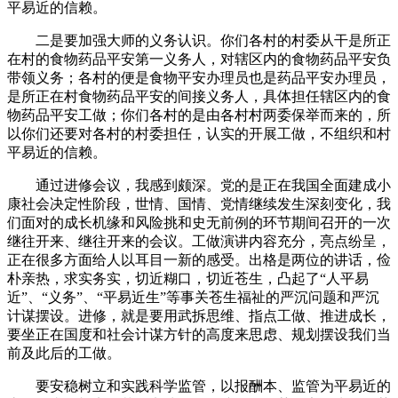
平易近的信赖。
二是要加强大师的义务认识。你们各村的村委从干是所正
在村的食物药品平安第一义务人，对辖区内的食物药品平安负
带领义务；各村的便是食物平安办理员也是药品平安办理员，
是所正在村食物药品平安的间接义务人，具体担任辖区内的食
物药品平安工做；你们各村的是由各村村两委保举而来的，所
以你们还要对各村的村委担任，认实的开展工做，不组织和村
平易近的信赖。
通过进修会议，我感到颇深。党的是正在我国全面建成小
康社会决定性阶段，世情、国情、党情继续发生深刻变化，我
们面对的成长机缘和风险挑和史无前例的环节期间召开的一次
继往开来、继往开来的会议。工做演讲内容充分，亮点纷呈，
正在很多方面给人以耳目一新的感受。出格是两位的讲话，俭
朴亲热，求实务实，切近糊口，切近苍生，凸起了“人平易
近”、“义务”、“平易近生”等事关苍生福祉的严沉问题和严沉
计谋摆设。进修，就是要用武拆思维、指点工做、推进成长，
要坐正在国度和社会计谋方针的高度来思虑、规划摆设我们当
前及此后的工做。
要安稳树立和实践科学监管，以报酬本、监管为平易近的