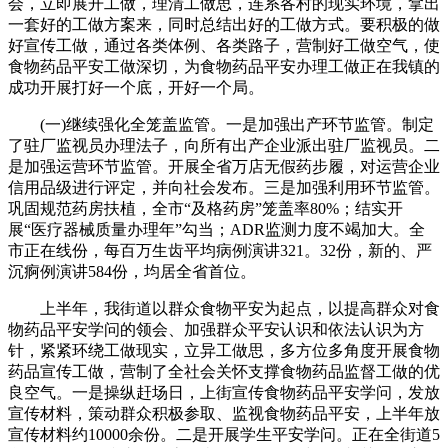
会，立即展开工做，理清工做思，连系各村的现实环境，拿出
一套好的工做方案来，同时总结出好的工做方式。要积极的做
好宣传工做，通过各类体例、各类路子，营制好工做空气，使
食物药品平安工做深切，为食物药品平安办理工做正在我镇的
成功开展打好一个底，开好一个局。
(一)继续强化全笼盖监管。一是加强出产环节监管。制定
了驻厂监视员办理法子，向所有出产企业派出驻厂监视员。二
是加强运营环节监管。开展全省万店无假药步履，对运营企业
信用品级进行评定，并向社会发布。三是加强利用环节监管。
巩固规范药房扶植，全市“及格药房”笼盖率80%；结实开
展“医疗器械质量办理年”勾当；ADR监测力度不竭加大。全
市正在线份，每百万生齿平均病例演讲321。32份，新的、严
沉痾例演讲584份，均居全省首位。
上半年，我街道以群众食物平安为起点，以提高群众对食
物药品平安学问的领会、加强群众平安认识和依法认识为方
针，紧紧环绕工做现实，立异工做思，多方位多角度开展食物
药品宣传工做，营制了全社会关怀支撑食物药品监督工做的优
良空气。一是操纵赶场日，上街宣传食物药品平安学问，发放
宣传材料，策动群众积极参取、监视食物药品平安，上半年放
宣传材料约10000余份。二是开展学生平安学问。正在全街道5