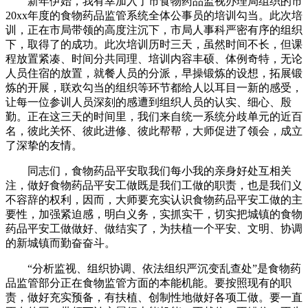
新年伊始，我有幸加入了市食物药品监视办理局组织的市
20xx年度的食物药品监管系统全体公事员的培训勾当。此次培
训，正在市局带领的高度注沉下，市局人事科严密有序的组织
下，取得了的成功。此次培训历时三天，虽然时间不长，但课
程放置紧凑、时间分共同理、培训内容丰硕、体例奇特，无论
人员住宿的放置，就餐人员的分派，早操锻炼的设想，拓展锻
炼的开展，联欢勾当的组织等环节都给人以耳目一新的感受，
让每一位参训人员深刻的感遭到组织人员的认实、细心、殷
勤。正在这三天的时间里，我们来自统一系统分歧单元的近百
名，彼此关怀、彼此进修、彼此帮帮，大师促进了领会，成立
了深挚的友情。
同志们，食物药品平安取我们每小我的亲身好处互相关
注，做好食物药品平安工做既是我们工做的职责，也是我们义
不容辞的权利，因而，大师要充实认识食物药品平安工做的主
要性，加强紧迫感，明白义务，实抓实干，切实把城镇的食物
药品平安工做做好、做结实了，为扶植一个平安、文明、协调
的新城镇而勤奋奋斗。
“分析监视、组织协调、依法组织严沉变乱查处”是食物药
品监管部分正在食物监管方面的本能机能。要按照现有的职
责，做好充实预备，有扶植、创制性地做好各项工做。要一直