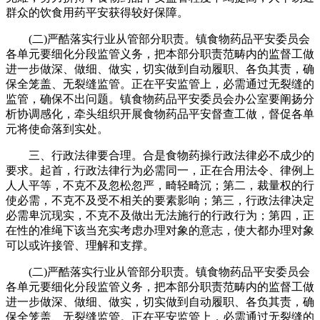
群众的饮食用药平安获得较好保障。
(二)严酷落实行业从管部分职责。镇食物药品平安委员会
各单元要细化分段监管义务，把本部分职责范畴内的监督工做
进一步做深、做细、做实，切实做到自动履职、各负其责，确
保全笼盖、无裂缝监管。正在平安监管上，必需通过无裂缝的
监管，确保不出问题。镇食物药品平安委员会办公室要阐扬分
析协调感化，牵头组织开展食物药品平安督查工做，督促各单
元将使命落到实处。
三、行政法律要合理。合是食物药操行政法律必不成少的
要求。起首，行政法律行为必需同一，正在合用法令、律例上
人人平等，不克不及忽松忽严，畸轻畸沉；第二，裁量权的行
使必需，不克不及受不相关的要素影响；第三，行政法律决定
必需卑沉现实，不克不及做出无法施行的行政行为；第四，正
在性的准绳下该当充实考虑办理对象的意志，使大都办理对象
可以或许接管、理解和支撑。
(二)严酷落实行业从管部分职责。镇食物药品平安委员会
各单元要细化分段监管义务，把本部分职责范畴内的监督工做
进一步做深、做细、做实，切实做到自动履职、各负其责，确
保全笼盖、无裂缝监管。正在平安监管上，必需通过无裂缝的