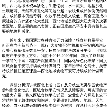
西北地域是我国生态—资本—生齿—粮食矛盾最凸起的区
域，西北地域水资本缺乏，生态懦弱，水土流失、地盘沙化、
土壤瘠薄、天然草原退化等问题凸起；农牧业成长体例仍然粗
放，成长根本仍然亏弱，农牧平易近收入较低，离全面建成小
康社会的方针还有较大差距。西北地域是我国大江大河的次要
发源地，是主要的生态樊篱，正在国度生态平安中具有极其主
要的地位和感化。
近年来，我国通过多种办法无力保障了粮食的数量平安，
但正在当今新形势下，践行“大食物不雅”将粮食平安的鸿沟从
仅关心粮食供应数量平安，拓展至同时考虑养分平安、可持续
取财产平安等度方针。我们于2016-2020年间，加入了刘旭院
士掌管的中国工程院严沉征询项目—国际化绿色化布景下国度
区域食物平安可持续成长计谋研究，有幸协帮山仑院士、吴普
特校长担任第五课题—西北地域食物平安可持续成长计谋研
究。
课题分析演讲就西北七省（区）及分歧生态类型区食物产
需均衡变化动态、区域食物平安情况及从障要素、可实现的食
物最大产量、将来区域食物平安近景、农业出产布局及其宏不
雅结构做了总体阐发和阐述。专题研究以地舆、地貌、天气、
经济、农业和农做制的分析类似性为根据，连系社会经济成长