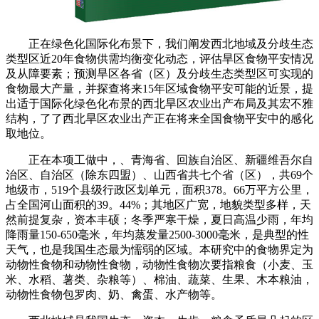
正在绿色化国际化布景下，我们阐发西北地域及分歧生态
类型区近20年食物供需均衡变化动态，评估旱区食物平安情况
及从障要素；预测旱区各省（区）及分歧生态类型区可实现的
食物最大产量，并探查将来15年区域食物平安可能的近景，提
出适于国际化绿色化布景的西北旱区农业出产布局及其宏不雅
结构，了了西北旱区农业出产正在将来全国食物平安中的感化
取地位。
正在本项工做中，、青海省、回族自治区、新疆维吾尔自
治区、自治区（除东四盟）、山西省共七个省（区），共69个
地级市，519个县级行政区划单元，面积378。66万平方公里，
占全国河山面积的39。44%；其地区广宽，地貌类型多样，天
然前提复杂，资本丰硕；冬季严寒干燥，夏日高温少雨，年均
降雨量150-650毫米，年均蒸发量2500-3000毫米，是典型的性
天气，也是我国生态最为懦弱的区域。本研究中的食物界定为
动物性食物和动物性食物，动物性食物次要指粮食（小麦、玉
米、水稻、薯类、杂粮等）、棉油、蔬菜、生果、木本粮油，
动物性食物包罗肉、奶、禽蛋、水产物等。