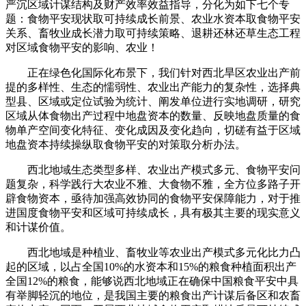
严沉区域计谋结构及财产效率效益指导，分化为如下七个专
题：食物平安现状取可持续成长前景、农业水资本取食物平安
关系、畜牧业成长潜力取可持续策略、退耕还林还草生态工程
对区域食物平安的影响、农业！
正在绿色化国际化布景下，我们针对西北旱区农业出产前
提的多样性、生态的懦弱性、农业出产能力的复杂性，选择典
型县、区域或定位试验为统计、阐发单位进行实地调研，研究
区域从体食物出产过程中地盘资本的数量、反映地盘质量的食
物单产空间变化特征、变化成因及变化趋向，切磋有益于区域
地盘资本持续操纵取食物平安的对策取分析办法。
西北地域生态类型多样、农业出产模式多元、食物平安问
题复杂，科学践行大农业不雅、大食物不雅，全方位多路子开
辟食物资本，亟待加强高效协同的食物平安保障能力，对于推
进国度食物平安和区域可持续成长，具有极其主要的现实意义
和计谋价值。
西北地域是种植业、畜牧业等农业出产模式多元化比力凸
起的区域，以占全国10%的水资本和15%的粮食种植面积出产
全国12%的粮食，能够说西北地域正在确保中国粮食平安中具
有举脚轻沉的地位，是我国主要的粮食出产计谋后备区和农畜