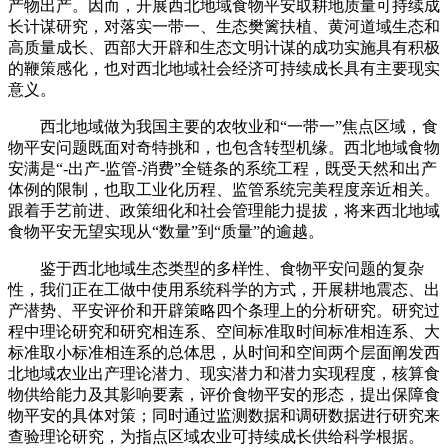
产物出产。因而，开展西北地域食物平安取耕地质量可持续成
长计谋研究，对落实一带一、生态樊篱扶植、黄河道域生态和
高质量成长、西部大开辟和生态文明计谋的成功实施具有积极
的鞭策感化，也对西北地域社会经济可持续成长具有主要现实
意义。
西北地域做为我国主要的农牧业和“一带一”焦点区域，食
物平安问题既面对奇特挑和，也包含转型机缘。西北地域食物
安满是“-出产-监管-消费”全链条的系统工程，既受天然和出产
体例的限制，也取工业化历程、监管系统完美程度亲近相关。
跟着手艺前进、政策细化和社会管理能力提拔，将来西北地域
食物平安无望实现从“数量”到“质量”的逾越。
鉴于西北地域生态类型的多样性、食物平安问题的复杂
性，我们正在工做中使用系统科学的方式，开展耕地震态、出
产潜势、平安评价和开辟策略四个条理上的分析研究。研究过
程中理论研究和研究相连系、空间标准取时间标准相连系、大
标准取小标准相连系的总体思，从时间和空间两个层面阐发西
北地域农业出产理论潜力、现实潜力和潜力实现程度，核算食
物供给能力及其影响要素，评价食物平安的形态，提出保障食
物平安的具体对策；同时通过监测数据和调研数据进行研究来
查验理论研究，为指点区域农业可持续成长供给科学根据。