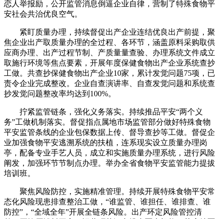
恋人举报励，公开监管消息倒逼企业自律，营制了特殊食物平
安社会共治优良空气。
紧盯质量办理，持续督促出产企业连结优良出产前提，聚
焦企业出产取质量办理的全过程、各环节，涵盖原料采购取供
应商办理、出产过程节制、产质量量查验、办理系统文件成立
取施行环境等焦点要素，开展年度保健食物出产企业系统查抄
工做。共查抄保健食物出产企业10家，累计发觉问题75项，已
责令企业完成整改。企业自查演讲率、自查发觉问题和系统查
抄发觉问题整改率均达到100%。
拧紧监管链条，强化义务落实。持续推品平安“两个义
务”工做机制落实。督促指点属地市场监管部分做好特殊食物
平安监管条线的企业包保数据上传、督导查抄等工做。督促企
业加强食物平安逃溯系统的扶植，连系现实设立质量办理岗
亭，配备专业手艺人员，成立和实施质量办理系统，进行风险
阐发，加强环节节制点办理。举办全省食物平安监管能力提拔
培训班。
聚焦风险防控，实施精准管理。持续开展特殊食物平安常
态化风险现患排查整治工做，“谁监管、谁担任、谁排查、谁
防控”，“全域全年”开展全链条风险。出产环定风险管控清