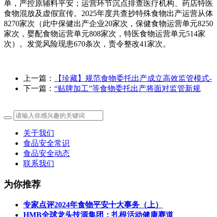
单，严控原辅料平安；运营环节沉点排查医疗机构、药店特医
食物混放及虚假宣传。2025年度共查抄特殊食物出产运营从体
8270家次（此中保健出产企业20家次，保健食物运营单元8250
家次，婴配食物运营单元808家次，特医食物运营单元514家
次）。发觉风险现患670条次，责令整改41家次。
上一篇：
【珍藏】规范食物委托出产成立高效监管模式-
下一篇：
“贴牌加工”等食物委托出产将面对监管新规
关于我们
食品安全常识
食品安全动态
联系我们
为你推荐
专家点评2024年食物平安十大事务（上）
HMB全球龙头技源集团：扎根活动健康赛道