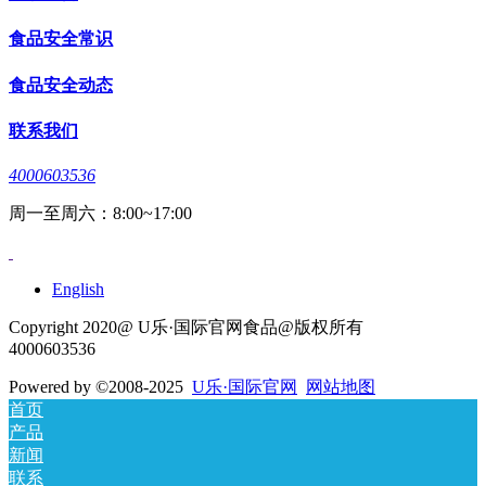
食品安全常识
食品安全动态
联系我们
4000603536
周一至周六：8:00~17:00
English
Copyright 2020@ U乐·国际官网食品@版权所有
4000603536
Powered by
©2008-2025
U乐·国际官网
网站地图
首页
产品
新闻
联系