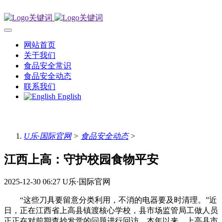
网站首页
关于我们
食品安全常识
食品安全动态
联系我们
English
U乐·国际官网
>
食品安全动态
>
江西上高：守护校园食物平安
2025-12-30 06:27
U乐·国际官网
“这些刀具要留意分类利用，不消的电器要及时清理。”近
日，正在江西省上高县镇渡核心学校，县市场监管局工做人员
正正在对前期查抄发觉的问题进行回访。本年以来，上高县市