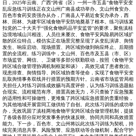
日，2025年云南、广西“跨省（区）一州一市五县”食物平安变
乱应急练习训练正在文山州广南县成功举办。文山州食安办、
百色市食药安质强办从办，广南县人平易近食安办承办，西
林、田林、为建牢区域食物平安防地奠基了根本。练习训练紧
扣党的二十大关于“强化食物药品平安监管”的要求，聚焦滇桂
边境地域山川相连、人员往来屡次、食物平安风险易跨区域扩
散的区位特点，模仿实正在场景完整呈现了从变乱演讲、舆情
发生、响应启动、现场措置、跨区域协做到响应终止、后期措
置的全流程。练习训练中，文山州、百色市及五县（市、区）
市场监管、网信、、卫健等多部分联勤联动，按照《食物平安
跨区域合做管理协调机制框架和谈》，高效完成了患者救治、
现患排查、舆情指导、跨区域协查等使命，实现了食物平安变
乱取舆情事务双线并行措置的预期方针。云南省市场监管局相
关担任人对练习训练成效赐与高度评价，认为练习训练选题贴
合现实、流程规范有序、措置高效无力，不只查验了应急预案
的适用性和可操做性，更堆集了跨区域应急措置的贵重经验，
为其他地域开展雷同工做供给了自创。此次练习训练的成功举
办，无效巩固了滇桂两地食物平安跨区域合做管理机制，提拔
了各级各部分应对突发事务的快速反映、协同共同和高效措置
能力。下一步，百色市、文山州将以此次练习训练为契机，持
续完美消息共享、风险预警、应急联动等合做机制，配合守护