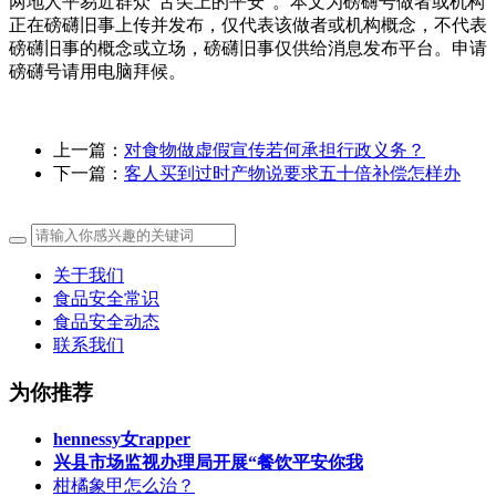
两地人平易近群众“舌尖上的平安”。本文为磅礴号做者或机构
正在磅礴旧事上传并发布，仅代表该做者或机构概念，不代表
磅礴旧事的概念或立场，磅礴旧事仅供给消息发布平台。申请
磅礴号请用电脑拜候。
上一篇：
对食物做虚假宣传若何承担行政义务？
下一篇：
客人买到过时产物说要求五十倍补偿怎样办
关于我们
食品安全常识
食品安全动态
联系我们
为你推荐
hennessy女rapper
兴县市场监视办理局开展“餐饮平安你我
柑橘象甲怎么治？