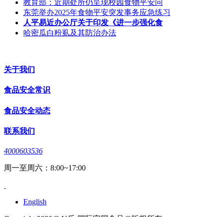
教育部：近期处所仍呈现校园食物平安问
东莞举办2025年食物平安突发事务应急练习
人平易近办公厅关于印发《进一步强化食
哈密瓜白粉虱及其防治办法
关于我们
食品安全常识
食品安全动态
联系我们
4000603536
周一至周六：8:00~17:00
English