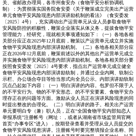
关、省邮政办理局，各市州食安办（食物平安分析协调机
制）：为贯彻落实国务院食安委《关于鞭策成立完美出产运营
单元食物平安风险现患内部演讲励机制的看法》（食安委发
〔2025〕4号），充实调动出产运营单元从业人员参取食物平
安风险防控的积极性，鞭策企业落实从体义务，提拔食物平安
管理能力，经研究，现就相关事项通知如下：（一）各地各相
关部分应正在2025年12月底前，鞭策以产运营单元成立并实施
食物平安风险现患内部演讲励机制。（二）各地各相关部分应
正在2026年12月底前，鞭策前述以外的其他出产运营单元成立
并实施食物平安风险现患内部演讲励机制。各地各相关部分要
按照食安委发〔2025〕4号要求，指点出产运营单元成立健全
食物平安风险现患内部演讲励轨制，并通过企业内网、轨制公
示栏、办公场合夺目等恰当形式向全员公示。内部演讲励轨制
沉点凸起如下内容：（一）明白演讲的内容。包罗但不限于人
的不平安行为、物的不平安形态、的不平安要素、食物平安办
理存正在的问题等方面。激励从业人员正在演讲风险现患的同
时提出整改的合理化。（二）明白演讲的路子。相关出产运营
单元要明白专（兼）职人员，正在“全国食物平安内部知恋人
举报系统”注册帐号（网址：，或者从湖南省市场监管局官网
首页“办事专区”进入），按期登录查看并受理从业人员提交的
食物平安风险现患演讲。注册账号时要完整填报企业名称、同