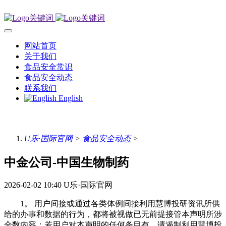
网站首页
关于我们
食品安全常识
食品安全动态
联系我们
English
U乐·国际官网
>
食品安全动态
>
中金公司-中国生物制药
2026-02-02 10:40
U乐·国际官网
1。 用户间接或通过各类体例间接利用慧博投研资讯所供
给的办事和数据的行为，都将被视做已无前提接管本声明所涉
全数内容；若用户对本声明的任何条目有，请遏制利用慧博投