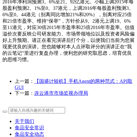
2016年净利润预测3。6%至21。92亿港元。小幅上调2015年每
股盈利预测2。1%至0。37港元，上调2016年每股盈利预测3。
6%至0。44港元（别离同比增加21%和20%），别离对应25倍
和21倍市盈率。维持“保举”，方针价从9。2港元上调19。6%
至11港元，对应30倍2015年市盈率和25倍2016年市盈率。估值
溢价次要反映公司研发能力、市场带领地位以及投资者风险偏
好上升预期。请正在看完演讲后打个分，以便我们当前为您展
现更优良的演讲。您也能够对本人点评取评分的演讲正在“我
的云笔记”里进行复盘办理，便利您的研究取思虑，培育优良
的思维习惯。
上一篇：
【国盛计较机】手机Agent的两种范式：API取
GUI
下一篇：
连云港市市场监视办理局
关于我们
食品安全常识
食品安全动态