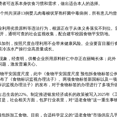
费者可连系本身饮食习惯和需求，做出适合本人的选择。
个州共演讲13例婴儿肉毒梭状芽孢杆菌中毒病例，所有患儿均曾
利用劣质原料等违法行为，根源正在于从体义务落实不到位。需
公开，通明可查的社会监视收集，配合建牢校园食物平安防地。
加剂，按照尺度合理利用不会带来健康风险。企业要盲目履行
策冷冻水产操行业高质量成长。
等现象，经查明，供餐企业所用原料虾仁中存正在丽蝇长体；此外
问题，激发普遍关心。
安国度尺度，此中《食物平安国度尺度 预包拆食物标签公例》（G
总局还发布了《食物标识监视办理法子》。两项食物标签新国标以及一项
和《食物标识监视办理法子》的发布，对于食物标签的办理进行了多项
占总生齿的22%。制定推进银发经济成长的政策被写入2025年
可是，社会相关方面，包罗行业表里，对“适老食物”这一重生事
包拆加工食物。目前，合适科学定义的“适老食物”市场供应几乎