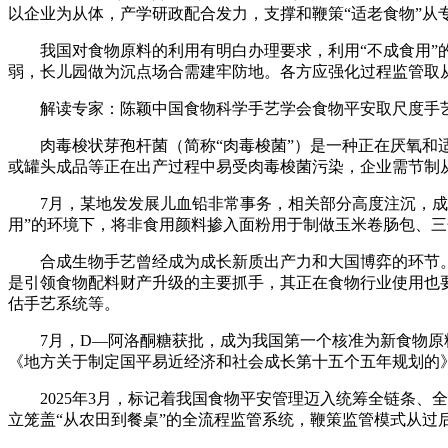
以企业为从体，产学研政配合发力，支撑和鞭策“适老食物”从
我国对食物原料的利用有明白办理要求，利用“不成食用”的
弱，长儿园做为沉点场合需建牢防地。各方应强化过程监管取
解读专家：陈颖中国食物科学手艺学会食物平安取尺度手艺
肉毒梭状芽孢杆菌（简称“肉毒梭菌”）是一种正在厌氧和适
或罐头成品等正在出产过程中易受肉毒梭菌污染，企业需节制
7月，某地发发展儿血铅非常事务，相关部分高度注沉，成立
用”的环境下，将非食用颜料掺入面粉用于制做玉米卷肠包、
合成生物手艺曾经成为成长新质出产力和大国博弈的环节。D
是引领食物配料财产升级的主要抓手，其正在食物行业使用也
估手艺系统等。
7月，D—阿洛酮糖获批，成为我国第一个核准为新食物原料
《地方关于制定国平易近经济和社会成长第十五个五年规划的
2025年3月，标记着我国食物平安管理迈入统筹全链条、
立笼盖“从农田到餐桌”的全流程监管系统，鞭策监管模式从过