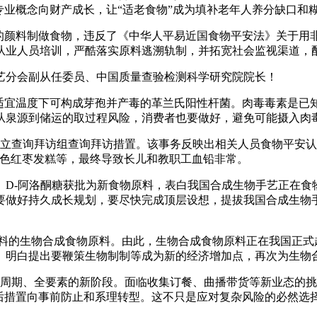
专业概念向财产成长，让“适老食物”成为填补老年人养分缺口和
颜料制做食物，违反了《中华人平易近国食物平安法》关于用
从业人员培训，严酷落实原料逃溯轨制，并拓宽社会监视渠道，
分会副从任委员、中国质量查验检测科学研究院院长！
宜温度下可构成芽孢并产毒的革兰氏阳性杆菌。肉毒毒素是已
从泉源到储运的取过程风险，消费者也要做好，避免可能摄入肉
查询拜访组查询拜访措置。该事务反映出相关人员食物平安认
三色红枣发糕等，最终导致长儿和教职工血铅非常。
-阿洛酮糖获批为新食物原料，表白我国合成生物手艺正在食
要做好持久成长规划，要尽快完成顶层设想，提拔我国合成生物
的生物合成食物原料。由此，生物合成食物原料正在我国正式起
》明白提出要鞭策生物制制等成为新的经济增加点，再次为生物
全周期、全要素的新阶段。面临收集订餐、曲播带货等新业态的
后措置向事前防止和系理转型。这不只是应对复杂风险的必然选择