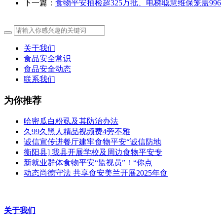
下一篇：
食物平安抽检超325万批、电梯聪慧维保笼盖99
关于我们
食品安全常识
食品安全动态
联系我们
为你推荐
哈密瓜白粉虱及其防治办法
久99久黑人精品视频费4旁不雅
诚信宣传进餐厅建牢食物平安“诚信防地
衡阳县] 我县开展学校及周边食物平安专
新就业群体食物平安“监视员”！“你点
动态尚德守法 共享食安美兰开展2025年食
关于我们