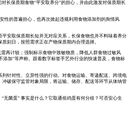
对长保质期食物“平安取养分”的担心，并由此激发对保质期长
仁平安性的普遍担心，也再次掀起违规利用食物添加剂的舆情风
平安取保质期长短并无对应关系，长保食物也并不料味着养分
保质刻日，按照需求正在产物保质期内合理选择。
无需再计较；强制标示食物中致敏物质，降低人群食物过敏风
”“不添加”等声称。跟着数字标签手艺外行业的快速普及，食物标
列针对性、立异性强的行动。对食物运输、寄递配送、跨境电
。冲破保守监管对象局限，将运输、储存、配送等环节从体纳管
无菌蛋” 事实是什么？它取通俗鸡蛋有何分歧？可否安心生