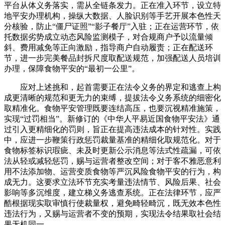
平台从体义务落实，需从全链条发力。正在准入环节，设立特
地平安办理机构，操纵大数据、人脸识别等手艺开展本色性天
分核验，防止“僵尸证照”“影子餐厅”入驻；正在运营环节，依
托数据劣势成立动态风险监测模子，对合规商户予以流量倾
斜、费用减免等正向激励，指导商户自动履责；正在配送环
节，进一步完美餐品封拆尺度取配送规范，加强配送人员培训
办理，保障食物平安的“最初一公里”。
应对上述挑和，起首需要正在法令义务的界定和逃查上构
成更清晰的规范和更无力的束缚，提拔法令义务系统的细密化
取精准化。食物平安管理既要连结高压，也要沉视精准施策，
实现“过罚相当”。新修订的《中华人平易近国食物平安法》通
过引入更精细化的罚则，旨正在提高违法成本的针对性。实践
中，应进一步鞭策行政惩罚裁量基准的精细化取规范化。对于
食物标签标识瑕疵、未及时更新公示消息等法式性疏漏，可依
法从轻或减轻惩罚，赐与运营者整改空间；对于客不雅恶意利
用不法添加物、运营变质食物等严沉风险食物平安的行为，构
成无力。这要求立法环节充实考量违法情节、风险后果、社会
影响等多沉维度，建立梯义务逃查系统。正在法律环节，应严
酷根据现实取审慎行使裁量权，避免畸轻畸沉，既无效本色性
违法行为，又赐与运营者不变的预期，实现法令结果取社会结
果无机同一。