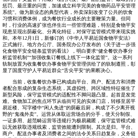
惩罚、最庄重的问责，加速成立科学完美的食物药品平安管理
系统”。做为新业态的典型代表，外卖深刻改变了公共的饮食
习惯和消费体例，成为餐饮行业成长的主要鞭策力量。但同
时，行业的高速扩张也伴生出一些管理难题，特别是食物平安
现患呈现出荫蔽化、分离化特征，对保守监管模式带来现实挑
和。本年12月1日，新修订的《中华人平易近国食物平安法》
正式施行。地方办公厅、国务院办公厅发布的《关于进一步强
化食物平安全链条监管的看法》，明白要求“健全餐饮办事分
析监管机制”“加强收集订餐线上线下一体化监管”。这一系列
轨制放置为收集餐饮办事食物平安管理供给了的轨制遵照，彰
显了国度守护人平易近群众“舌尖平安”的果断决心。
当前，收集餐饮办事已构成由平台、商户、配送方和消费
者配合形成的复杂生态系统，其虚拟性、跨区域性特征催生了
新型风险，保守监管模式的适配性不脚问题凸显。起首是发觉
难。食物加工的焦点环节从临街可见的实体门店，转移至居平
易近楼、写字楼中“闲人免进”的荫蔽后厨，构成了不少离开视
野的“鬼魂外卖”。运营从体取运营场合的分手，使天分制假、
一证多用、超范畴运营等违规行为极易藏匿，保守监管模式难
以无效获取违规线索，监管效能遭到限制。其次是归。平台、
商户、配送办事者及消费者之间的法令关系日趋复杂，义务链