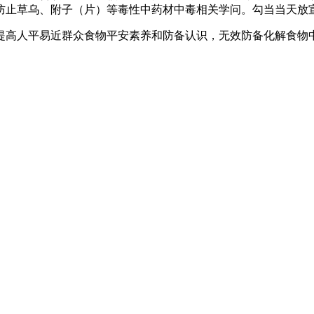
防止草乌、附子（片）等毒性中药材中毒相关学问。勾当当天放宣
高人平易近群众食物平安素养和防备认识，无效防备化解食物