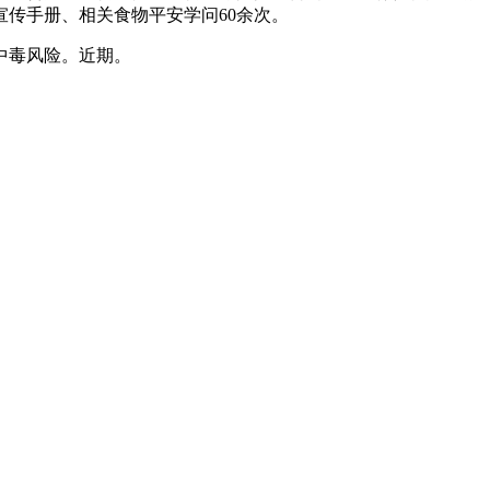
传手册、相关食物平安学问60余次。
中毒风险。近期。