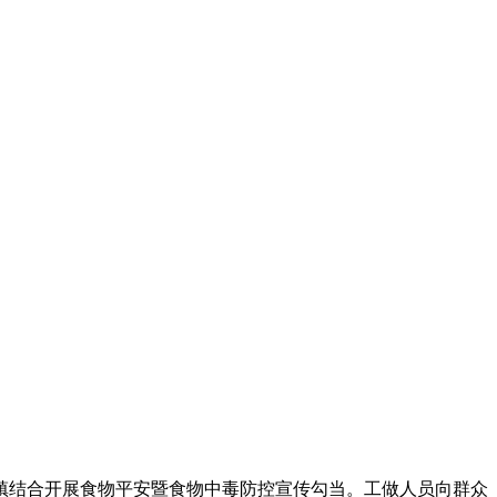
结合开展食物平安暨食物中毒防控宣传勾当。工做人员向群众