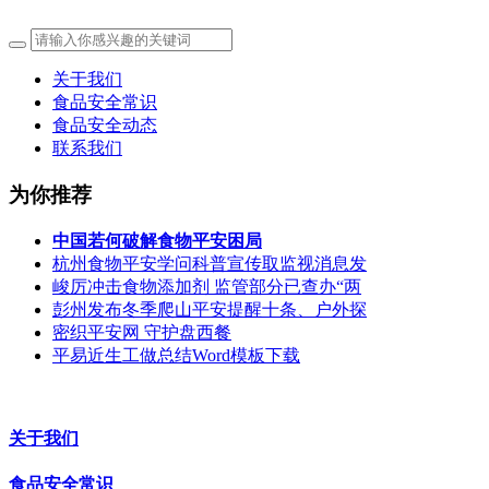
关于我们
食品安全常识
食品安全动态
联系我们
为你推荐
中国若何破解食物平安困局
杭州食物平安学问科普宣传取监视消息发
峻厉冲击食物添加剂 监管部分已查办“两
彭州发布冬季爬山平安提醒十条、户外探
密织平安网 守护盘西餐
平易近生工做总结Word模板下载
关于我们
食品安全常识