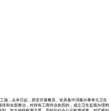
工做，从本日起，西安开展餐具、饮具集中消毒办事单元卫生
摸排和全面整治，对持有工商停业执照的，成立卫生监视办理档
毒剂、加大抽样检测力度，及时向社会公示检测成果。对监视中