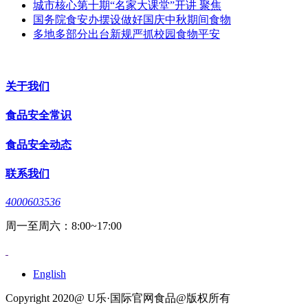
城市核心第十期“名家大课堂”开讲 聚焦
国务院食安办摆设做好国庆中秋期间食物
多地多部分出台新规严抓校园食物平安
关于我们
食品安全常识
食品安全动态
联系我们
4000603536
周一至周六：8:00~17:00
English
Copyright 2020@ U乐·国际官网食品@版权所有