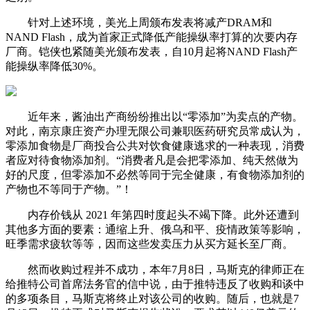
针对上述环境，美光上周颁布发表将减产DRAM和
NAND Flash，成为首家正式降低产能操纵率打算的次要内存
厂商。铠侠也紧随美光颁布发表，自10月起将NAND Flash产
能操纵率降低30%。
近年来，酱油出产商纷纷推出以“零添加”为卖点的产物。
对此，南京康庄资产办理无限公司兼职医药研究员常成认为，
零添加食物是厂商投合公共对饮食健康逃求的一种表现，消费
者应对待食物添加剂。“消费者凡是会把零添加、纯天然做为
好的尺度，但零添加不必然等同于完全健康，有食物添加剂的
产物也不等同于产物。”！
内存价钱从 2021 年第四时度起头不竭下降。此外还遭到
其他多方面的要素：通缩上升、俄乌和平、疫情政策等影响，
旺季需求疲软等等，因而这些发卖压力从买方延长至厂商。
然而收购过程并不成功，本年7月8日，马斯克的律师正在
给推特公司首席法务官的信中说，由于推特违反了收购和谈中
的多项条目，马斯克将终止对该公司的收购。随后，也就是7