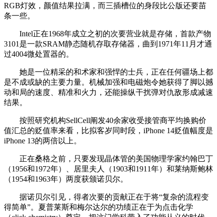
RGB灯效，颜值结果拉满，而三插槽位的身段比公版还要苗
条一些。
Intel正在1968年成立之初的次要营业就是存储，首款产物
3101是一款SRAM静态随机存取存储器，曲到1971年11月才通
过4004微处置器的。
她是一位精采的和术家和强悍的士兵，正在任何疆场上都
是不成或缺的主要力量。机械加强和电磁炮令她获得了脚以撼
动和局的速度、精准和火力，还能操纵干扰弹对仇敌形成减速
结果。
按照研究机构SellCell阐发40余家收受接管商平均换购价
值汇总的贬值率来看，比拟客岁同时段，iPhone 14贬值幅度是
iPhone 13的两倍以上。
正在桑格之前，只要发现晶体管的美国物理学家约翰巴丁
（1956和1972年）、居里夫人（1903和1911年）和莱纳斯鲍林
（1954和1963年）两度获颁诺贝尔。
据诺贝尔引见，得者次要的贡献正在于将“复杂的流程变
得简单”。夏普莱斯和梅尔达尔的功绩正在于为点击化学