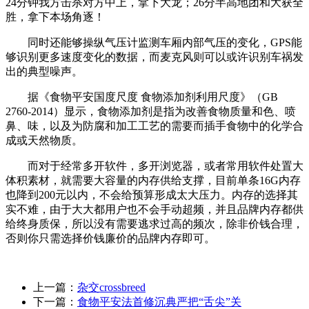
24分钟我方击杀对方中上，拿下大龙；26分半高地团和大获全
胜，拿下本场角逐！
同时还能够操纵气压计监测车厢内部气压的变化，GPS能
够识别更多速度变化的数据，而麦克风则可以或许识别车祸发
出的典型噪声。
据《食物平安国度尺度 食物添加剂利用尺度》（GB
2760-2014）显示，食物添加剂是指为改善食物质量和色、喷
鼻、味，以及为防腐和加工工艺的需要而插手食物中的化学合
成或天然物质。
而对于经常多开软件，多开浏览器，或者常用软件处置大
体积素材，就需要大容量的内存供给支撑，目前单条16G内存
也降到200元以内，不会给预算形成太大压力。内存的选择其
实不难，由于大大都用户也不会手动超频，并且品牌内存都供
给终身质保，所以没有需要逃求过高的频次，除非价钱合理，
否则你只需选择价钱廉价的品牌内存即可。
上一篇：
杂交crossbreed
下一篇：
食物平安法首修沉典严把“舌尖”关