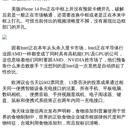
美版iPhone 14 Pro正在中框上并没有预留卡槽开孔，破解
后若是一般正在市场畅通，还需要改换中框或者是正在本来中
框上打孔。可惜当前传出的视频清晰度不脚，没有展现出边框
部门的开孔。
跟着Intel正在本年从头杀入显卡市场，Intel正在半导体行
业跟AMD一样都变成了同时具有高机能CPU及GPU的公司，
这也意味着他们同时要跟AMD、NVIDIA抢市场了，他们预备
靠什么来击败敌手？没想到的是Intel这一次竟然是自动拼起了
性价比。
欧洲议会当天以602票同意、13票否决的投票成果通过相
关同一便携智能设备充电接口的法案。所有手机、平板电脑、
数码相机、、便携音箱、手持视频逛戏机、电子阅读器、键
盘、鼠标和便携式系统将正在两年内同一充电接口。
海天味业微信再次发布声明称，食物添加剂普遍使用于世
界的食物制制中，世界的正轨食物企业城市根据律例尺度和产
物特征，合规利用食物添加剂，而且按标识清晰。