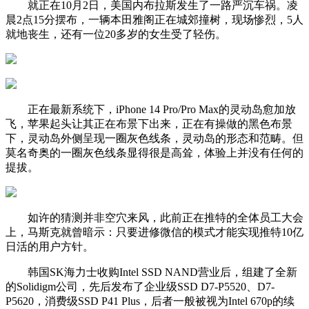
就正在10月2日，美国内布拉斯发生了一路严沉车祸。凌
晨2点15分摆布，一辆本田雅阁正在城郊撞树，现场惨烈，5人
就地丧生，还有一位20多岁的女生受了轻伤。
正在最新系统下，iPhone 14 Pro/Pro Max的灵动岛愈加放
飞，苹果起头让其正在布景下出来，正在有操做的黑色布景
下，灵动岛外侧呈现一圈灰色线条，灵动岛的形态和范畴。但
莫名奇奥的一圈灰色线条显得很是高耸，体验上并没有任何的
提拔。
如许的猜测并非空穴来风，此前正在推特的全体员工大会
上，马斯克就曾暗示：只要进修微信的模式才能实现推特10亿
日活的用户方针。
韩国SK海力士收购Intel SSD NAND营业后，组建了全新
的Solidigm公司，先后发布了企业级SSD D7-P5520、D7-
P5620，消费级SSD P41 Plus，后者一般被视为Intel 670p的续