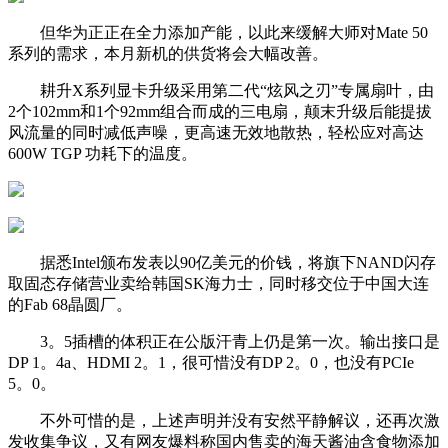
但华为正正在全力添加产能，以此来缓解大师对Mate 50
系列的需求，本月新机的供货将会大幅改善。
耕升X系列显卡升级采用第二代“炫风之刃”专属扇叶，由
2个102mm和1个92mm组合而成的三电扇，颠末升级后能提拔
风流量的同时减低声噪，更高速无效地散热，轻松应对高达
600W TGP 功耗下的温度。
据悉Intel颁布发表以90亿美元的价钱，将旗下NAND闪存
取固态存储营业卖给韩国SK海力士，同时移交位于中国大连
的Fab 68晶圆厂。
3。5插槽的体积正在公版汗青上仍是第一次。输出接口是
DP 1。4a、HDMI 2。1，很可惜没有DP 2。0，也没有PCIe
5。0。
不外可惜的是，上述声明并没有安然平静解议，还再次激
发收集争议，又有网友爆料称国内售卖的海天酱油含食物添加