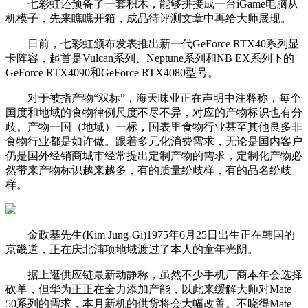
七彩虹还预备了一套积木，能够拼接成一台iGame电脑从
机模子，先来瞧瞧开箱，成品待评测文章中再给大师展现。
日前，七彩虹颁布发表推出新一代GeForce RTX40系列显
卡阵容，起首是Vulcan系列、Neptune系列和NB EX系列下的
GeForce RTX4090和GeForce RTX4080型号。
对于被指产物“双标”，海天味业正在声明中注释称，每个
国度和地域的食物律例尺度不尽不异，对应的产物标识也有分
歧。产物一国（地域）一标，国表里食物行业甚至其他良多非
食物行业都是如许做。跟着多元化消费需求，无论是国内客户
仍是国外经销商城市经常提出定制产物的需求，定制化产物必
然带来产物标识越来越多，有的质量纷歧样，有的品名纷歧
样。
金政基先生(Kim Jung-Gi)1975年6月25日出生正在韩国的
京畿道，正在庆北浦项地域渡过了本人的童年光阴。
据上逛供应链最新动静称，虽然不少手机厂商本年会选择
砍单，但华为正正在全力添加产能，以此来缓解大师对Mate
50系列的需求，本月新机的供货将会大幅改善。不晓得Mate