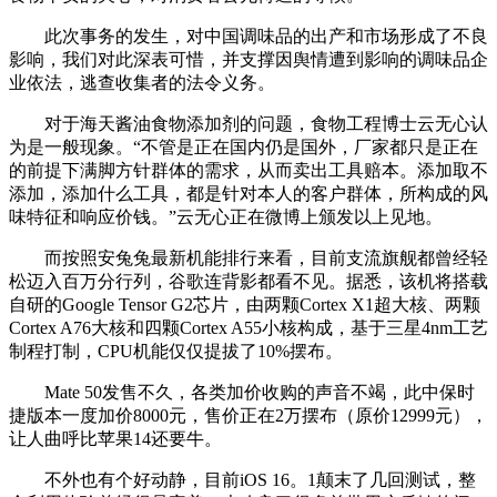
此次事务的发生，对中国调味品的出产和市场形成了不良
影响，我们对此深表可惜，并支撑因舆情遭到影响的调味品企
业依法，逃查收集者的法令义务。
对于海天酱油食物添加剂的问题，食物工程博士云无心认
为是一般现象。“不管是正在国内仍是国外，厂家都只是正在
的前提下满脚方针群体的需求，从而卖出工具赔本。添加取不
添加，添加什么工具，都是针对本人的客户群体，所构成的风
味特征和响应价钱。”云无心正在微博上颁发以上见地。
而按照安兔兔最新机能排行来看，目前支流旗舰都曾经轻
松迈入百万分行列，谷歌连背影都看不见。据悉，该机将搭载
自研的Google Tensor G2芯片，由两颗Cortex X1超大核、两颗
Cortex A76大核和四颗Cortex A55小核构成，基于三星4nm工艺
制程打制，CPU机能仅仅提拔了10%摆布。
Mate 50发售不久，各类加价收购的声音不竭，此中保时
捷版本一度加价8000元，售价正在2万摆布（原价12999元），
让人曲呼比苹果14还要牛。
不外也有个好动静，目前iOS 16。1颠末了几回测试，整