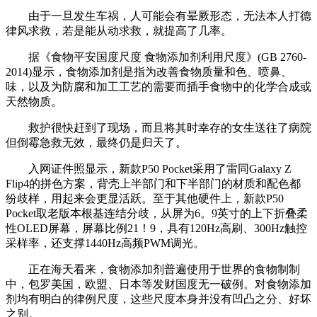
由于一旦发生车祸，人可能会有晕厥形态，无法本人打德
律风求救，若是能从动求救，就提高了几率。
据《食物平安国度尺度 食物添加剂利用尺度》(GB 2760-
2014)显示，食物添加剂是指为改善食物质量和色、喷鼻、
味，以及为防腐和加工工艺的需要而插手食物中的化学合成或
天然物质。
救护很快赶到了现场，而且将其时幸存的女生送往了病院
但倒霉急救无效，最终仍是归天了。
入网证件照显示，新款P50 Pocket采用了雷同Galaxy Z
Flip4的拼色方案，背壳上半部门和下半部门的材质和配色都
纷歧样，用起来会更显活跃。至于其他硬件上，新款P50
Pocket取老版本根基连结分歧，从屏为6。9英寸的上下折叠柔
性OLED屏幕，屏幕比例21！9，具有120Hz高刷、300Hz触控
采样率，还支撑1440Hz高频PWM调光。
正在海天看来，食物添加剂普遍使用于世界的食物制制
中，包罗美国，欧盟、日本等发财国度无一破例。对食物添加
剂均有明白的律例尺度，这些尺度本身并没有凹凸之分、好坏
之别。