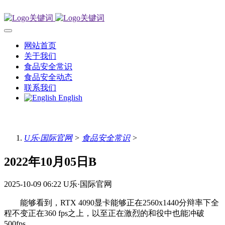
网站首页
关于我们
食品安全常识
食品安全动态
联系我们
English
U乐·国际官网
>
食品安全常识
>
2022年10月05日B
2025-10-09 06:22
U乐·国际官网
能够看到，RTX 4090显卡能够正在2560x1440分辩率下全
程不变正在360 fps之上，以至正在激烈的和役中也能冲破
500fps。