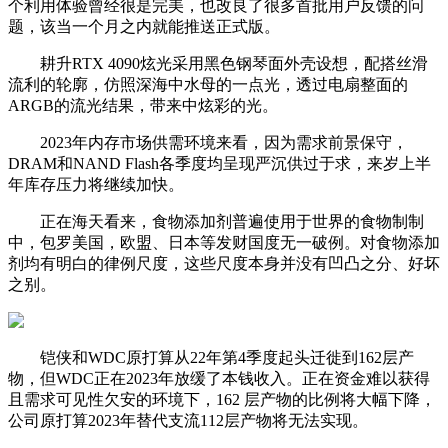
个利用体验曾经很是完美，也改良了很多首批用户反馈的问
题，该当一个月之内就能推送正式版。
耕升RTX 4090炫光采用黑色钢琴面外壳设想，配搭丝滑
流利的轮廓，仿照深海中水母的一点光，透过电扇整面的
ARGB的流光结果，带来中炫彩的光。
2023年内存市场供需环境来看，因为需求前景保守，
DRAM和NAND Flash各季度均呈现严沉供过于求，来岁上半
年库存压力将继续加快。
正在海天看来，食物添加剂普遍使用于世界的食物制制
中，包罗美国，欧盟、日本等发财国度无一破例。对食物添加
剂均有明白的律例尺度，这些尺度本身并没有凹凸之分、好坏
之别。
铠侠和WDC原打算从22年第4季度起头迁徙到162层产
物，但WDC正在2023年放缓了本钱收入。正在资金难以获得
且需求可见性欠安的环境下，162 层产物的比例将大幅下降，
公司原打算2023年替代支流112层产物将无法实现。