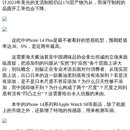
计2023年美光的支流制程仍以176层产物为从，而保守制程的
晶圆开工率也会下降。
这此中iPhone 14 Plus是最不被看好的垫底机型，预期贬值
率达38。6%，是近两年最高。
这需要海天酱油甚至中国调味品协会拿出坦诚的立场来面
临质疑，把添加剂的问题从“实然”到“应然”各个层面上讲大
白，别玩概念，别躲正在专业术语后面对付消费者。从现实层
面上说，出口日本的这一款酱油里到底有没有添加剂？若是没
有添加，是不是日本尺度不答应添加？为什么日天性够不添
加，而中国却做不到？为什么构成了两个“尺度”？尺度之间到
底有没有“凹凸之分”？这需要给出令人信服的来由。
本年的iPhone 14系列和Apple Watch S8等新品，除了机能
上的升级之外，还新增了特地的传感器，用来检测车祸。