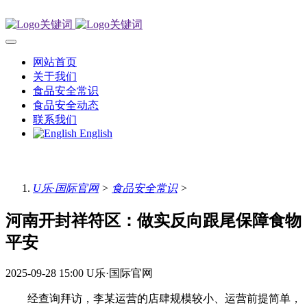
网站首页
关于我们
食品安全常识
食品安全动态
联系我们
English
U乐·国际官网
>
食品安全常识
>
河南开封祥符区：做实反向跟尾保障食物
平安
2025-09-28 15:00
U乐·国际官网
经查询拜访，李某运营的店肆规模较小、运营前提简单，