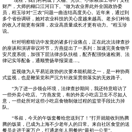
“现在，我们村构成了大棚、光伏、小杂粮加工等6个支柱
财产，大师的糊口江河日下。”做为农业界此外全国政协委
员，程玉珍对“三农”问题一曲连结高度关心。近年来，通过到
多个省份调研，她对农业科技的关心度越来越高。老乡们种地
的收入才能更有保障，农业高质量成长才更有动力。”程玉珍
说。
针对明察暗访中发觉的诸多行业痛点，正在此次法律查抄
的座谈和演讲审议环节，方燕提出了一系列：加速完美食物平
安尺度系统，加强下层法律步队扶植，配齐配强快速检测、法
律记实等配备，通顺赞扬举报渠道…。
监视做为人平易近政协的次要本能机能之一，是一种协商
式监视，也是鞭策党和严沉方针政策贯彻落实的无效路子。
“为了进一步领会环境，法律查抄期间，我还特意暗访了
一些外卖小吃店。”方燕发觉，有的外卖小吃店卫生不尽如人
意，一些处所对这些小吃店食物制做过程的监管手段比力掉
队。
“爷叔，今天的午饭套餐给您送到了！”打开就能收到热腾
腾的饭菜，已成为上海不少老年人的日常。来自社区食堂的送
餐员走进千家万户，打通老年人用餐的“最初一公里”。