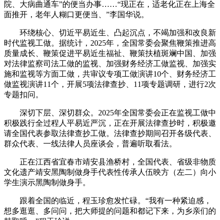
院、大病曲通车”的便当办事……“现正在，适老化正在上海全
面推开，老年人糊口更便当、”李国华说。
环绕核心、切近平易近生、凸起沉点，不竭加强和改良新
时代监视工做。据统计，2025年，全国常委会聚焦鞭策推进高
质量成长、鞭策促进平易近生福祉、鞭策扶植斑斓中国、加强
对法律监察司法工做的监视、加强财务经济工做监视、加强实
施和监视等方面工做，共审议专项工做演讲10个、财务经济工
做监视演讲11个，开展5项法律查抄、11项专题调研，进行2次
专题扣问。
深切下层、深切群众。2025年全国常委会正在监视工做中
积极践行全过程人平易近严沉，正在开展法律查抄时，积极邀
请全国代表参取法律查抄工做。法律查抄期间召开各级代表、
群众代表、一线法律人员座谈会，普遍听取看法。
正在江西省宜春市靖安县渔桥村，全国代表、省级非物质
文化遗产靖安黑陶制做身手代表性传承人伍映方（左二）向小
学生演示黑陶制做身手。
跟着全国的临近，程玉珍愈发忙碌。“我有一种紧迫感，
想多逛逛、多问问，把大师提的问题和都记下来，为乡亲们的