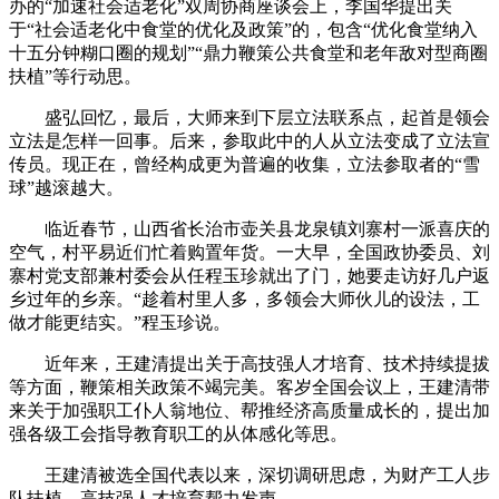
办的“加速社会适老化”双周协商座谈会上，李国华提出关
于“社会适老化中食堂的优化及政策”的，包含“优化食堂纳入
十五分钟糊口圈的规划”“鼎力鞭策公共食堂和老年敌对型商圈
扶植”等行动思。
盛弘回忆，最后，大师来到下层立法联系点，起首是领会
立法是怎样一回事。后来，参取此中的人从立法变成了立法宣
传员。现正在，曾经构成更为普遍的收集，立法参取者的“雪
球”越滚越大。
临近春节，山西省长治市壶关县龙泉镇刘寨村一派喜庆的
空气，村平易近们忙着购置年货。一大早，全国政协委员、刘
寨村党支部兼村委会从任程玉珍就出了门，她要走访好几户返
乡过年的乡亲。“趁着村里人多，多领会大师伙儿的设法，工
做才能更结实。”程玉珍说。
近年来，王建清提出关于高技强人才培育、技术持续提拔
等方面，鞭策相关政策不竭完美。客岁全国会议上，王建清带
来关于加强职工仆人翁地位、帮推经济高质量成长的，提出加
强各级工会指导教育职工的从体感化等思。
王建清被选全国代表以来，深切调研思虑，为财产工人步
队扶植、高技强人才培育帮力发声。