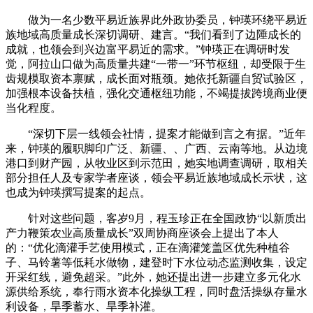
做为一名少数平易近族界此外政协委员，钟瑛环绕平易近
族地域高质量成长深切调研、建言。“我们看到了边陲成长的
成就，也领会到兴边富平易近的需求。”钟瑛正在调研时发
觉，阿拉山口做为高质量共建“一带一”环节枢纽，却受限于生
齿规模取资本禀赋，成长面对瓶颈。她依托新疆自贸试验区，
加强根本设备扶植，强化交通枢纽功能，不竭提拔跨境商业便
当化程度。
“深切下层一线领会社情，提案才能做到言之有据。”近年
来，钟瑛的履职脚印广泛、新疆、、广西、云南等地。从边境
港口到财产园，从牧业区到示范田，她实地调查调研，取相关
部分担任人及专家学者座谈，领会平易近族地域成长示状，这
也成为钟瑛撰写提案的起点。
针对这些问题，客岁9月，程玉珍正在全国政协“以新质出
产力鞭策农业高质量成长”双周协商座谈会上提出了本人
的：“优化滴灌手艺使用模式，正在滴灌笼盖区优先种植谷
子、马铃薯等低耗水做物，建登时下水位动态监测收集，设定
开采红线，避免超采。”此外，她还提出进一步建立多元化水
源供给系统，奉行雨水资本化操纵工程，同时盘活操纵存量水
利设备，旱季蓄水、旱季补灌。