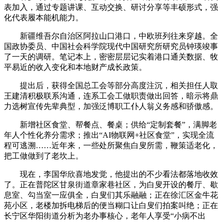
表加入，通过专题讲课、互动交换、研讨分享等丰硕形式，强
化代表履本能机能力。
新疆维吾尔自治区阿拉山口港口，中欧班列往来穿越。全
国政协委员、中国社会科学院现代中国研究所研究员钟瑛竣事
了一天的调研。笔记本上，密密层层记实着港口通关数据、牧
平易近的收入变化和本地财产成长政策。
提出后，获得全国总工会等部分高度注沉，相关担任人取
王建清积极联系沟通，连系工会工做职责做出回答，暗示将鼎
力选树宣传先辈典型，加强泛博职工仆人翁义务感和骄傲感。
新增社区食堂、帮餐点、餐桌；供给“定制套餐”，满脚老
年人个性化养分需求；推出“AI物联网+社区食堂”，实现全流
程可逃溯……近年来，一些处所聚焦白叟所需，鞭策适老化，
把工做做到了老坎上。
现在，李国华欣喜地发觉，他提出的不少看法都落地收效
了。正在普陀区甘泉街道章家巷社区，为白叟开设的餐厅、歇
息室、勾当室一应俱全，白叟们其乐融融；正在徐汇区金牛花
苑小区，老楼加拆电梯后的便当糊口让白叟们拍案叫绝；正在
长宁区华阳街道分析为老办事核心，老年人享受“小病不出