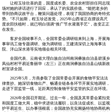
让程玉珍欣喜的是，国度成长委、农业农村部担任同志现
场对她的讲话进行了回应，承认了的实践价值。“能把老乡的
带到协商议政平台，鞭策问题处理，表现了我国协商的奇特劣
势。”不只如斯，程玉珍还发觉，2025年山西省正在摆设高尺
度农田扶植时，就已明白强调“推广节水灌溉手艺”，改变正正
在发生。
客岁全国竣事不久，全国常委会调研组来到上海，开展海
事审讯工做专题调研。做为调研组，王建清深切上海海事法
院、洋山深水港等实地领会相关环境。
全国代表、云南省大理白族自治州南涧彝族自治县碧溪乡
凤仙村村平易近鲁丽华（左三）正在南涧彝族自治县山镇新政
村宣讲全国。
2025年5月，方燕参取了全国常委会开展的食物平安法法
律查抄。她深切食物出产、畅通全链条各环节开展实地调研，
走进下层监管一线，近距离控制食物平安监管的实正在环境。
2026年全国召开期近。过去一年，全国及其常委会紧扣党
和国度工做大局，稳中求进依法履职，以良法促成长、以监视
护平易近生、以办事强根底；全国政协充实阐扬特地协商机构