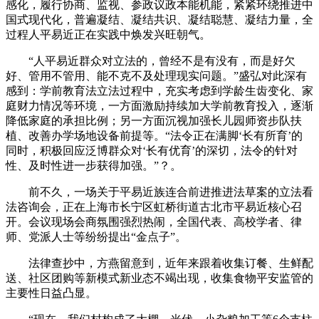
感化，履行协商、监视、参政议政本能机能，紧紧环绕推进中
国式现代化，普遍凝结、凝结共识、凝结聪慧、凝结力量，全
过程人平易近正在实践中焕发兴旺朝气。
“人平易近群众对立法的，曾经不是有没有，而是好欠
好、管用不管用、能不克不及处理现实问题。”盛弘对此深有
感到：学前教育法立法过程中，充实考虑到学龄生齿变化、家
庭财力情况等环境，一方面激励持续加大学前教育投入，逐渐
降低家庭的承担比例；另一方面沉视加强长儿园师资步队扶
植、改善办学场地设备前提等。“法令正在满脚‘长有所育’的
同时，积极回应泛博群众对‘长有优育’的深切，法令的针对
性、及时性进一步获得加强。”？。
前不久，一场关于平易近族连合前进推进法草案的立法看
法咨询会，正在上海市长宁区虹桥街道古北市平易近核心召
开。会议现场会商氛围强烈热闹，全国代表、高校学者、律
师、党派人士等纷纷提出“金点子”。
法律查抄中，方燕留意到，近年来跟着收集订餐、生鲜配
送、社区团购等新模式新业态不竭出现，收集食物平安监管的
主要性日益凸显。