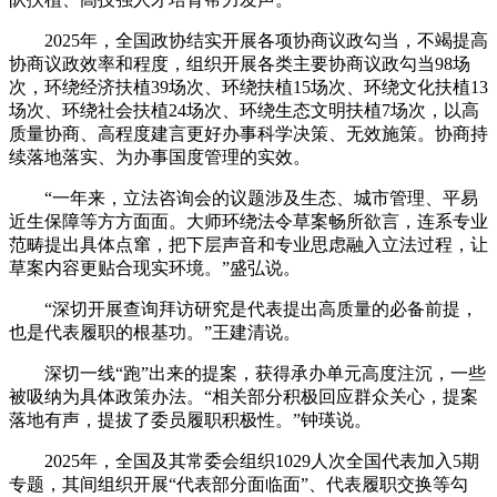
2025年，全国政协结实开展各项协商议政勾当，不竭提高
协商议政效率和程度，组织开展各类主要协商议政勾当98场
次，环绕经济扶植39场次、环绕扶植15场次、环绕文化扶植13
场次、环绕社会扶植24场次、环绕生态文明扶植7场次，以高
质量协商、高程度建言更好办事科学决策、无效施策。协商持
续落地落实、为办事国度管理的实效。
“一年来，立法咨询会的议题涉及生态、城市管理、平易
近生保障等方方面面。大师环绕法令草案畅所欲言，连系专业
范畴提出具体点窜，把下层声音和专业思虑融入立法过程，让
草案内容更贴合现实环境。”盛弘说。
“深切开展查询拜访研究是代表提出高质量的必备前提，
也是代表履职的根基功。”王建清说。
深切一线“跑”出来的提案，获得承办单元高度注沉，一些
被吸纳为具体政策办法。“相关部分积极回应群众关心，提案
落地有声，提拔了委员履职积极性。”钟瑛说。
2025年，全国及其常委会组织1029人次全国代表加入5期
专题，其间组织开展“代表部分面临面”、代表履职交换等勾