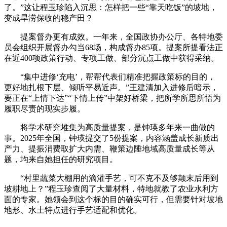
了。”这让程玉珍陷入沉思：怎样把一些“靠天吃饭”的坡地，
变成旱涝保收的稳产田？
提案督办更有成效。一年来，全国政协办公厅、各特地委
员会组织开展督办勾当68场，构成督办85项。提案所提看法正
在近400项政策行动、专项工做、部分沉点工做中获得采纳。
“集中进修‘充电’，帮帮代表们精准把握政策标的目的，
更好地扎根下层、倾听平易近声。”王建清加入进修后暗示，
要正在“上情下达”“下情上传”中架好桥梁，把所学所思所悟为
履职尽责的现实步履。
将学术研究堆集为高质量提案，是钟瑛多年来一曲做的
事。2025年全国，钟瑛提交了5份提案，内容涵盖成长新质出
产力、提振消费取扩大内需、鞭策边陲地域高质量成长等从
题，均来自她担任的研究项目。
“村里蔬菜大棚用的滴灌手艺，可不克不及够颠末后用到
坡耕地上？”程玉珍查阅了大量材料，特地就教了农业水利方
面的专家。她领会到这个标的目的确实可行，但需要针对坡地
地形、水土特点进行手艺适配和优化。