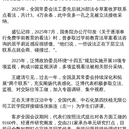
2025年，全国常委会法工委先后就26部法令草案收罗联系
点看法，共计3。4万余条，此中良多一孔之见被立法接收采
纳。
盛弘记得，2025年7月，国务院办公厅印发《关于逐渐奉
行免费学前教育的看法》时，曾参取过学前教育法草案看法咨
询的居平易近感应很骄傲。“他们说，一些设法正在下层立法
联系点就会商、碰撞过。”。
2025年，泛博政协委员环绕“十四五”规划实施开展10项专
项监视，构成10篇监视演讲，多项监视看法被相关部分采纳。
王建清引见，过去一年，全国及其常委会持续深化和拓
展“两个联系”，充实阐扬代表感化。泛博代表积极参取立法、
监视、对交际往等工做，加入专题调研、集中视察。
正在天津市汉沽中专，全国代表、中石化第四扶植无限公
司工匠学院焊接锻练张振连（左一）为学生们讲课。
客岁全国会议期间，代表们按照法式提出对各方面工做的
9160件。经逐件研究阐发，交由211家承办单元研究打点，目
前已全数如期打点完毕并回答代表，所提问题获得处理或打算