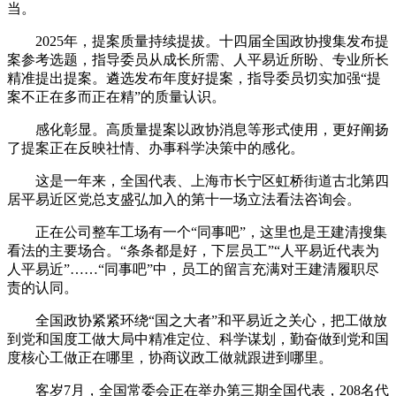
当。
2025年，提案质量持续提拔。十四届全国政协搜集发布提
案参考选题，指导委员从成长所需、人平易近所盼、专业所长
精准提出提案。遴选发布年度好提案，指导委员切实加强“提
案不正在多而正在精”的质量认识。
感化彰显。高质量提案以政协消息等形式使用，更好阐扬
了提案正在反映社情、办事科学决策中的感化。
这是一年来，全国代表、上海市长宁区虹桥街道古北第四
居平易近区党总支盛弘加入的第十一场立法看法咨询会。
正在公司整车工场有一个“同事吧”，这里也是王建清搜集
看法的主要场合。“条条都是好，下层员工”“人平易近代表为
人平易近”……“同事吧”中，员工的留言充满对王建清履职尽
责的认同。
全国政协紧紧环绕“国之大者”和平易近之关心，把工做放
到党和国度工做大局中精准定位、科学谋划，勤奋做到党和国
度核心工做正在哪里，协商议政工做就跟进到哪里。
客岁7月，全国常委会正在举办第三期全国代表，208名代