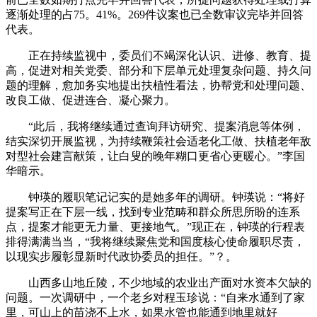
逐渐处理的占75。41%。269件议案也已全数审议完毕并回答
代表。
正在持续监视中，委员们不竭深化认识、进修、教育、提
高，促进对相关党委、部分和下层单元处理复杂问题、持久问
题的理解，愈加务实地提出扶植性看法，协帮党和处理问题、
改良工做、促进连合、凝心聚力。
“此后，我将继续通过查询拜访研究、提案消息等体例，
结实深切开展监视，为持续鞭策社会适老化工做、扶植老年敌
对型社会建言献策，让白叟的晚年糊口更省心更暖心。”李国
华暗示。
钟瑛的履职笔记记实的是她多年的调研。钟瑛说：“将好
提案写正在下层一线，找到专业范畴和群众所思所盼的连系
点，提案才能更无力量、更接地气。”现正在，钟瑛的行程表
排得满满当当，“我将继续聚焦党和国度核心使命履职尽责，
以现实步履彰显新时代政协委员的担任。”？。
山西多山地丘陵，不少地域的农业出产面对水资本欠缺的
问题。一次调研中，一个老乡对程玉珍说：“自来水通到了家
里，可山上的苗浇不上水，如果水管也能通到地里就好