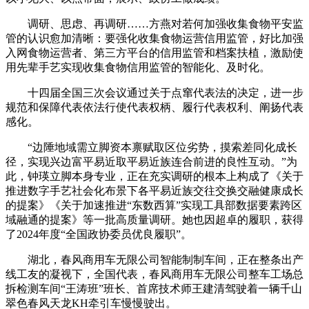
调研、思虑、再调研……方燕对若何加强收集食物平安监
管的认识愈加清晰：要强化收集食物运营信用监管，好比加强
入网食物运营者、第三方平台的信用监管和档案扶植，激励使
用先辈手艺实现收集食物信用监管的智能化、及时化。
十四届全国三次会议通过关于点窜代表法的决定，进一步
规范和保障代表依法行使代表权柄、履行代表权利、阐扬代表
感化。
“边陲地域需立脚资本禀赋取区位劣势，摸索差同化成长
径，实现兴边富平易近取平易近族连合前进的良性互动。”为
此，钟瑛立脚本身专业，正在充实调研的根本上构成了《关于
推进数字手艺社会化布景下各平易近族交往交换交融健康成长
的提案》《关于加速推进“东数西算”实现工具部数据要素跨区
域融通的提案》等一批高质量调研。她也因超卓的履职，获得
了2024年度“全国政协委员优良履职”。
湖北，春风商用车无限公司智能制制车间，正在整条出产
线工友的凝视下，全国代表，春风商用车无限公司整车工场总
拆检测车间“王涛班”班长、首席技术师王建清驾驶着一辆千山
翠色春风天龙KH牵引车慢慢驶出。