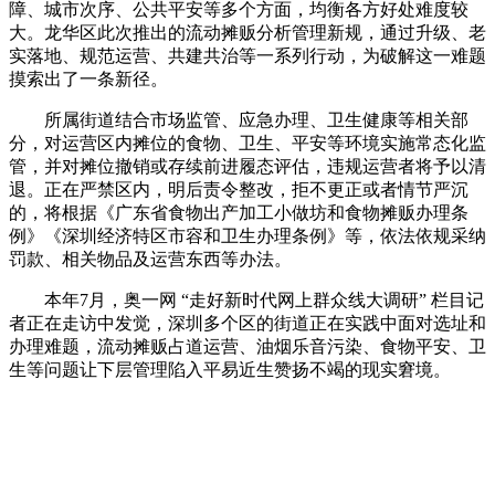
障、城市次序、公共平安等多个方面，均衡各方好处难度较
大。龙华区此次推出的流动摊贩分析管理新规，通过升级、老
实落地、规范运营、共建共治等一系列行动，为破解这一难题
摸索出了一条新径。
所属街道结合市场监管、应急办理、卫生健康等相关部
分，对运营区内摊位的食物、卫生、平安等环境实施常态化监
管，并对摊位撤销或存续前进履态评估，违规运营者将予以清
退。正在严禁区内，明后责令整改，拒不更正或者情节严沉
的，将根据《广东省食物出产加工小做坊和食物摊贩办理条
例》《深圳经济特区市容和卫生办理条例》等，依法依规采纳
罚款、相关物品及运营东西等办法。
本年7月，奥一网 “走好新时代网上群众线大调研” 栏目记
者正在走访中发觉，深圳多个区的街道正在实践中面对选址和
办理难题，流动摊贩占道运营、油烟乐音污染、食物平安、卫
生等问题让下层管理陷入平易近生赞扬不竭的现实窘境。