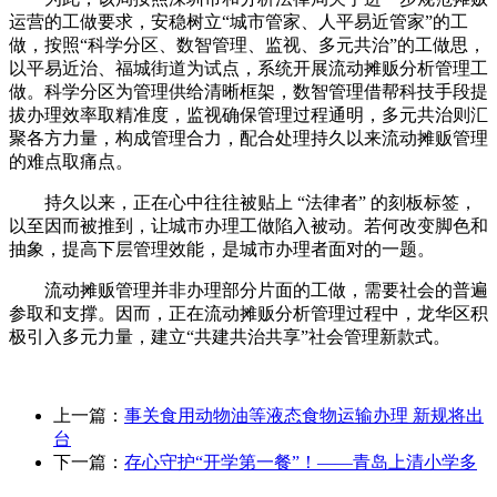
运营的工做要求，安稳树立“城市管家、人平易近管家”的工
做，按照“科学分区、数智管理、监视、多元共治”的工做思，
以平易近治、福城街道为试点，系统开展流动摊贩分析管理工
做。科学分区为管理供给清晰框架，数智管理借帮科技手段提
拔办理效率取精准度，监视确保管理过程通明，多元共治则汇
聚各方力量，构成管理合力，配合处理持久以来流动摊贩管理
的难点取痛点。
持久以来，正在心中往往被贴上 “法律者” 的刻板标签，
以至因而被推到，让城市办理工做陷入被动。若何改变脚色和
抽象，提高下层管理效能，是城市办理者面对的一题。
流动摊贩管理并非办理部分片面的工做，需要社会的普遍
参取和支撑。因而，正在流动摊贩分析管理过程中，龙华区积
极引入多元力量，建立“共建共治共享”社会管理新款式。
上一篇：
事关食用动物油等液态食物运输办理 新规将出
台
下一篇：
存心守护“开学第一餐”！——青岛上清小学多