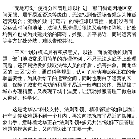
“无地可划” 使得分区管理难以推进，部门街道因地区空
间无限、居平易近否决等缘由，无法找到合适场合规定为摊贩
运营场合；流动摊贩 “打逛击” 的特征难以管控，他们没有固
定运营时间和地址，法律人员清理后很快又会转移阵地；好处
均衡难也成为共建共治的障碍，摊贩、居平易近、商铺运营者
等各方好处分歧，难以告竣共识。
“三区” 划分模式具有积极意义。以往，面临流动摊贩问
题，部门地域常采用简单的办理体例，不只无法从底子上处理
问题，还容易激发摊贩取法律人员的矛盾，损害抽象。而龙华
区的“三区”划分，通过科学规划，认可了流动摊贩存正在的合
取需要性，为其供给了的运营空间，同时也明白了运营的区
域，保障了城市焦点功能和居平易近一般糊口次序。既提拔了
城市办理精度，又表现了城市温度，让流动摊贩管理工做愈加
人道化、科学化。
这是龙华以“科技支持、法则引领、精准管理”破解电动自
行车乱停放难题不到一个月内，再次向搅扰市平易近的摆摊乱
象出手，意味着龙华正在“法则引领+多元共治”破解下层管理
难题的摸索道上，又向前迈出了主要一步。