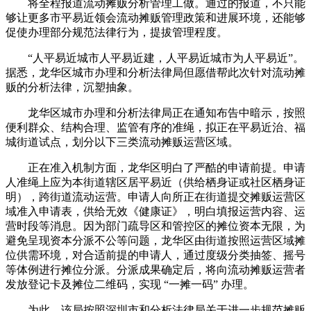
将全程报道流动摊贩分析管理工做。通过的报道，不只能
够让更多市平易近领会流动摊贩管理政策和进展环境，还能够
促使办理部分规范法律行为，提拔管理程度。
“人平易近城市人平易近建，人平易近城市为人平易近”。
据悉，龙华区城市办理和分析法律局但愿借帮此次针对流动摊
贩的分析法律，沉塑抽象。
龙华区城市办理和分析法律局正在通知布告中暗示，按照
便利群众、结构合理、监管有序的准绳，拟正在平易近治、福
城街道试点，划分以下三类流动摊贩运营区域。
正在准入机制方面，龙华区明白了严酷的申请前提。申请
人准绳上应为本街道辖区居平易近（供给栖身证或社区栖身证
明），跨街道流动运营。申请人向所正在街道提交摊贩运营区
域准入申请表，供给无效《健康证》，明白填报运营内容、运
营时段等消息。因为部门疏导区和管控区的摊位资本无限，为
避免呈现资本分派不公等问题，龙华区由街道按照运营区域摊
位供需环境，对合适前提的申请人，通过度级分类抽签、摇号
等体例进行摊位分派。分派成果确定后，将向流动摊贩运营者
发放登记卡及摊位二维码，实现 “一摊一码” 办理。
为此，该局按照深圳市和分析法律局关于进一步规范摊贩