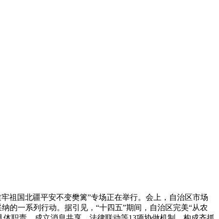
然 建牢祖国北疆平安不变樊篱”专场正在举行。会上，自治区市场
纳的一系列行动。据引见，“十四五”期间，自治区完美“从农
具体职责，成立消息共享、法律联动等13项协做机制，构成齐抓