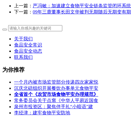
上一篇：
严冯敏：加速建立食物平安全链条监管闭环系统
下一篇：
09年三鹿董事长田文华被判无期随后无期变有
关于我们
食品安全常识
食品安全动态
联系我们
为你推荐
一个月内被市场监管部分传递四次家家悦
沉庆北碚组织开展餐饮办事单元食物平安
全省首个《农贸市场食物平安办理规范》
常务委员会关于点窜《中华人平易近国食
泉州市投资区：聚焦伴手礼“小暗语”建
李经津：建牢食物平安防地