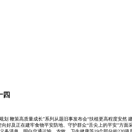
十四
五’规划 鞭策高质量成长”系列从题旧事发布会“扶植更高程度安
变向好及正在建牢食物平安防地、守护群众“舌尖上的平安”方面采
义务清单，明白交通运输、农牧、卫生健康等19个部分的220项