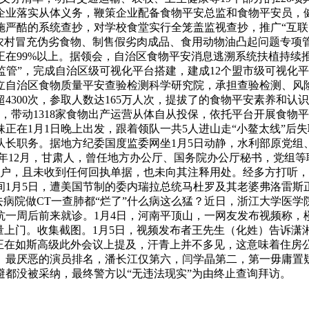
企业落实从体义务，鞭策企业配备食物平安总监和食物平安员，健
严酷的系统查抄，对学校食堂实行全笼盖监视查抄，推广“互联网
农村冒充伪劣食物、制售假劣肉成品、食用动物油凸起问题专项管理
在99%以上。据领会，自治区食物平安消息逃溯系统扶植持续推
I监管”，完成自治区级可视化平台搭建，建成12个盟市级可视化
批成立自治区食物质量平安查验检测科学研究院，承担查验检测、
00次，参取人数达165万人次，提拔了的食物平安素养和认识；通
台，带动1318家食物出产运营从体自从投保，依托平台开展食
妹正在1月1日晚上出发，跟着领队一共5人进山走“小鳌太线”
队长职务。据地方纪委国度监委网坐1月5日动静，水利部原党组
63年12月，甘肃人，曾任地方办公厅、国务院办公厅秘书，党组
账户，且未收到任何回执单据，也未向其注释用处。经多方打听
1月5日，遭美国节制的委内瑞拉总统马杜罗及其老婆弗洛雷斯
去病院做CT一查肺都“烂了”什么病这么猛？近日，浙江大学医
抗一周后前来就诊。1月4日，河南平顶山，一网友发布视频称，
上门。收集截图。1月5日，视频发布者王先生（化姓）告诉潇湘晨
正在如斯高级此外会议上提及，汗青上并不多见，这意味着住房公
。最厌恶的演员排名，潘长江仅第六，闫学晶第二，第一毋庸置
都没被采纳，最终警方以“无违法现实”为由终止查询拜访。