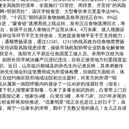
全风险防控清单，全面施行“日管控、周排查、月安排”的风险
+明厨亮灶”，该区学校食堂、大型餐饮单元笼盖率达98%。
。“十四五”期间该区食物抽检及格率连结正在96。8%以
进，“蒙食链”逃溯系统上线运转，发布沉点食物逃溯目次，将
平台，各级平台接入食物出产运营从体4。6万余家、接入视频设
风险评估等环节手艺支持使命，无效提拔食物平安手艺支持能力；
顺赞扬渠道，通过12345、12315热线高效办结食物类赞扬
物平安培训取风险现患排查，操纵市场机制协帮企业防备化解食物
后失联至今。洛阳市人平易近任免国度工做人员。录用申汉校为洛
、副部长田学斌涉嫌严沉违纪违法，目前正接管地方纪委国度监
等职。近日，山东临沂郯城县的孙先生向记者反映，其弟弟被传
，孙先生领会到这笔费用或为所需体检费，但病院方面暗示，体
正在纽约南区联邦地域法院初次出庭时，对美方的所谓“”暗
学院从属第一病院呼吸内科接诊了一位40岁的须眉壮哥（假名），
楼下邻人报警家里制毒，引来了多量全副武拆的，白叟带上门后
报记者，他家住4楼，白叟住3楼，本年75岁。2025年岁尾的
积金即将加快推进。“流量明星”现正在也是过上好日子了，虽
疑。南宁一位家长的求帮，戳中了无数父母的痛点！女儿正在讲