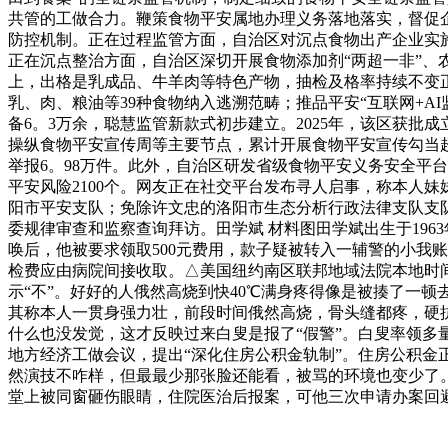
共管的工做合力。鞭策食物平安属地办理义务落地落实，督促
防控机制。正在过程监管方面，自治区对沉点食物出产企业实施
正在沉点整治方面，自治区深切开展食物添加剂“两超一非”、
上，出格是乳成品、牛羊肉等特色产物，抽检及格率持续不变正
乳、肉、粮油等39种食物纳入逃溯范畴；推品平安“互联网+A
备6。3万余，聪慧监管新款式初步建立。2025年，该区获
操纵食物平安宣传周等主要节点，累计开展食物平安宣传勾当超43
举报6。98万件。此外，自治区研发省级食物平安义务安全平
平安风险2100个。网友正在社交平台发布寻人启事，称本人妹
阳市平安支队；免除许文忠的洛阳市生态分析行政法律支队支
委规律审查和监察查询拜访。田学斌 材料图田学斌出生于19
唤后，他被要求领取500元费用，款子疑被转入一辅警的小我
检费应由病院间接收取。△美国纽约南区联邦地域法院本地时间
示“不”。好好的人俄然高烧到快40℃满身疼得像是被揍了一顿
其称本人一贯身强力壮，前段时间俄然高烧，骨头缝都疼，硬
什么也没发觉，这才反映过来白叟是报了“假警”。白叟率领多量
地方经济工做会议，提出“深化住房公积金轨制”。住房公积金
然演技不咋样，但最最少那张脸还能看，被骂的环境也变少了
堂上被同窗砸伤眼睛，住院医治后报案，可他三次申请办案回避